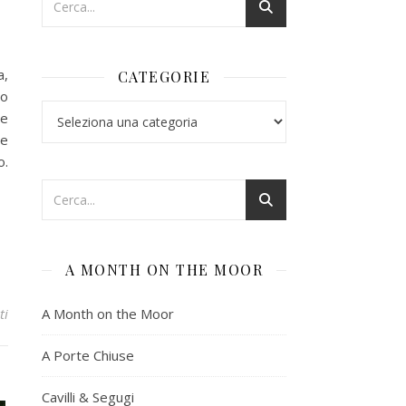
a,
CATEGORIE
to
Categorie
ue
se
o.
A MONTH ON THE MOOR
A Month on the Moor
ti
A Porte Chiuse
Cavilli & Segugi