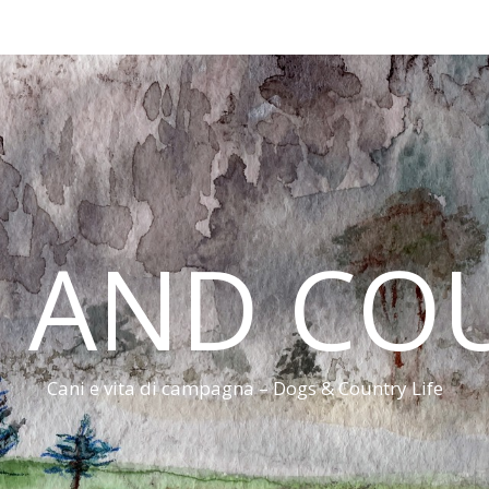
 AND CO
Cani e vita di campagna – Dogs & Country Life