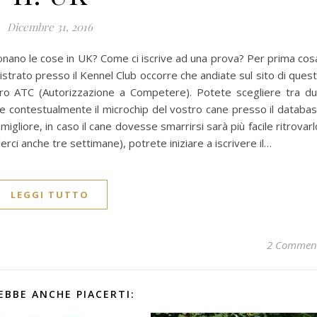
Dicembre 31, 2016
ionano le cose in UK? Come ci iscrive ad una prova? Per prima cos
istrato presso il Kennel Club occorre che andiate sul sito di ques
mero ATC (Autorizzazione a Competere). Potete scegliere tra d
are contestualmente il microchip del vostro cane presso il databa
liore, in caso il cane dovesse smarrirsi sarà più facile ritrovarl
rci anche tre settimane), potrete iniziare a iscrivere il…
LEGGI TUTTO
2 Commen
EBBE ANCHE PIACERTI: