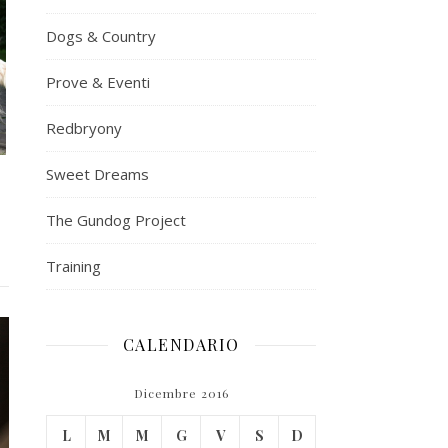
Dogs & Country
Prove & Eventi
Redbryony
Sweet Dreams
The Gundog Project
Training
CALENDARIO
Dicembre 2016
L
M
M
G
V
S
D