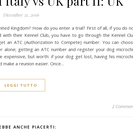
l Italy vs UK part II: UK
Dicembre 31, 2016
ited Kingdom? How do you enter a trial? First of all, if you do n
d with their Kennel Club, you have to go through the Kennel Cl
o get an ATC (Authorization to Compete) number. You can choo
 alone; getting an ATC number and register your dog microch
 expensive, but worth: if your dog get lost, having his microch
ld make a reunion easier. Once…
LEGGI TUTTO
2 Commen
EBBE ANCHE PIACERTI: