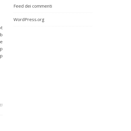
Feed dei commenti
WordPress.org
ot
ub
se
ip
ip
ti