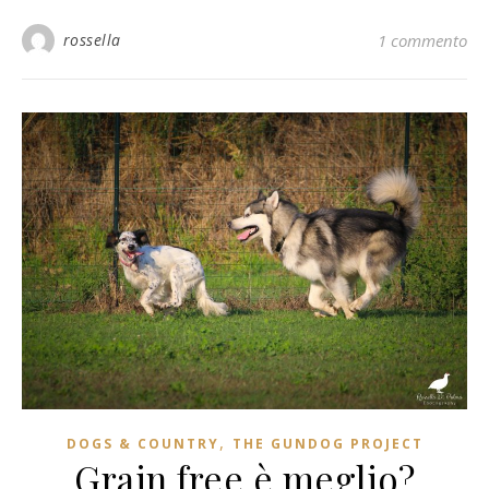
rossella
1 commento
,
DOGS & COUNTRY
THE GUNDOG PROJECT
Grain free è meglio?