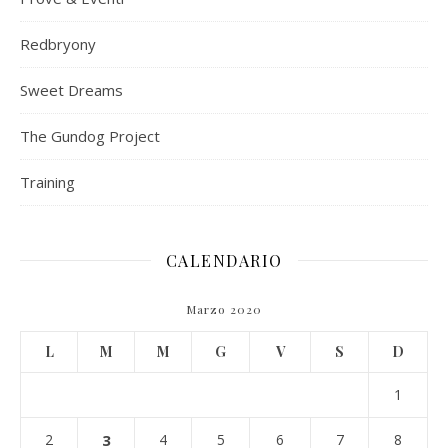
Redbryony
Sweet Dreams
The Gundog Project
Training
CALENDARIO
Marzo 2020
L
M
M
G
V
S
D
1
2
3
4
5
6
7
8