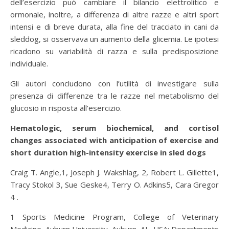
dell’esercizio può cambiare il bilancio elettrolitico e
ormonale, inoltre, a differenza di altre razze e altri sport
intensi e di breve durata, alla fine del tracciato in cani da
sleddog, si osservava un aumento della glicemia. Le ipotesi
ricadono su variabilità di razza e sulla predisposizione
individuale.
Gli autori concludono con l’utilità di investigare sulla
presenza di differenze tra le razze nel metabolismo del
glucosio in risposta all’esercizio.
Hematologic, serum biochemical, and cortisol
changes associated with anticipation of exercise and
short duration high-intensity exercise in sled dogs
Craig T. Angle,1, Joseph J. Wakshlag, 2, Robert L. Gillette1,
Tracy Stokol 3, Sue Geske4, Terry O. Adkins5, Cara Gregor
4 .
1 Sports Medicine Program, College of Veterinary
Medicine, Auburn University, Auburn, AL, USA; Departments