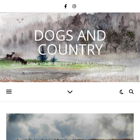
DOGS AND
COUNTRY
Cani e vita di campagna – Dogs & Country Life