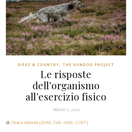
,
DOGS & COUNTRY
THE GUNDOG PROJECT
Le risposte
dell’organismo
all’esercizio fisico
Marzo 3, 2020
di
Chiara Adorini (DVM, CVA -IVAS, CCRT)