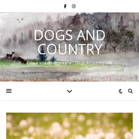
DOGS AND
COUNTRY
Cani e vita di campagna – Dogs & Country Life