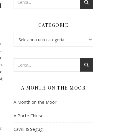
a
CATEGORIE
Categorie
on
na
ue
ni
no
ot
A MONTH ON THE MOOR
A Month on the Moor
A Porte Chiuse
ti
Cavilli & Segugi