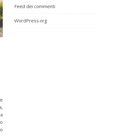
Feed dei commenti
WordPress.org
he
a,
ma
io
ho