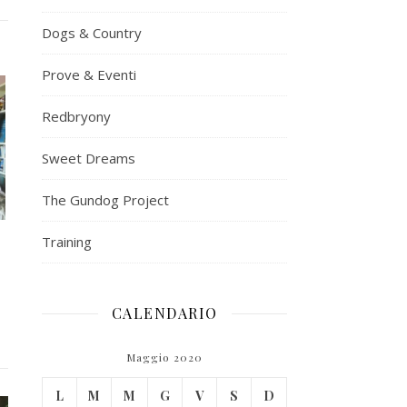
Dogs & Country
Prove & Eventi
Redbryony
Sweet Dreams
The Gundog Project
Training
CALENDARIO
Maggio 2020
L
M
M
G
V
S
D