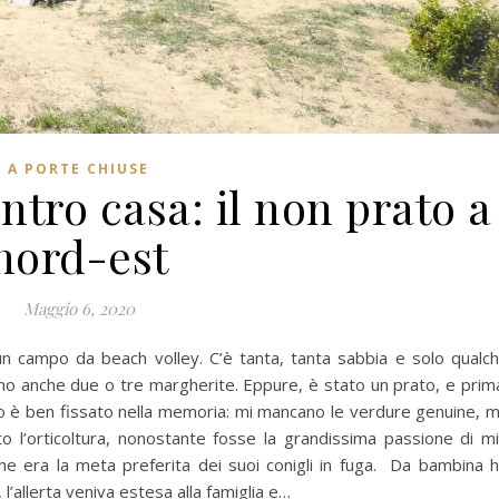
A PORTE CHIUSE
ntro casa: il non prato a
nord-est
Maggio 6, 2020
un campo da beach volley. C’è tanta, tanta sabbia e solo qualc
ono anche due o tre margherite. Eppure, è stato un prato, e prim
rto è ben fissato nella memoria: mi mancano le verdure genuine, 
o l’orticoltura, nonostante fosse la grandissima passione di m
he era la meta preferita dei suoi conigli in fuga. Da bambina 
 l’allerta veniva estesa alla famiglia e…