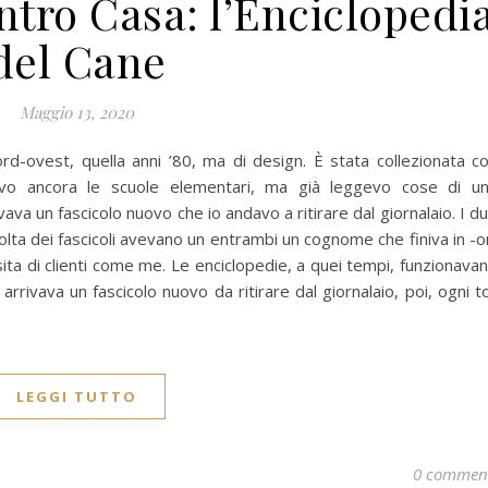
ntro Casa: l’Enciclopedi
del Cane
Maggio 13, 2020
nord-ovest, quella anni ’80, ma di design. È stata collezionata c
tavo ancora le scuole elementari, ma già leggevo cose di u
ava un fascicolo nuovo che io andavo a ritirare dal giornalaio. I d
olta dei fascicoli avevano un entrambi un cognome che finiva in -o
ita di clienti come me. Le enciclopedie, a quei tempi, funzionava
rrivava un fascicolo nuovo da ritirare dal giornalaio, poi, ogni t
LEGGI TUTTO
0 commen