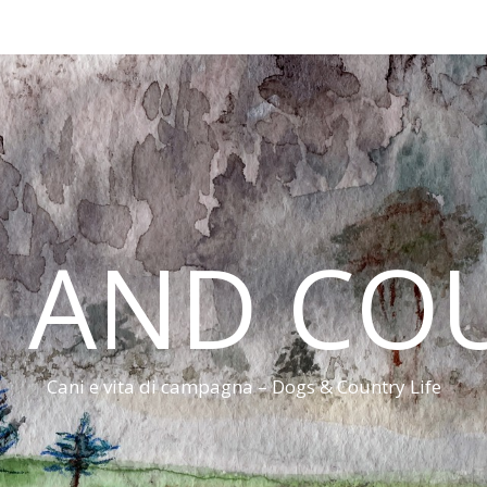
 AND CO
Cani e vita di campagna – Dogs & Country Life