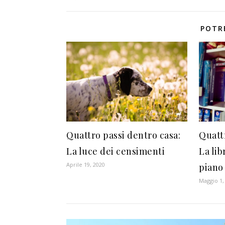
POTR
Quattro passi dentro casa:
Quatt
La luce dei censimenti
La lib
Aprile 19, 2020
piano
Maggio 1,