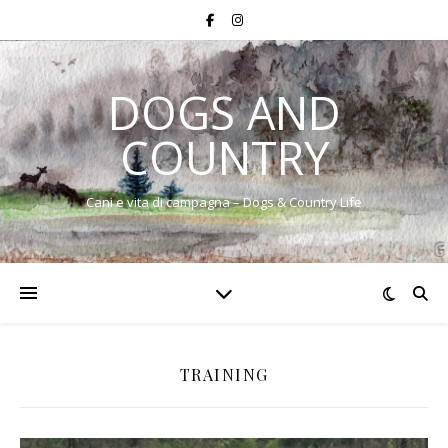
DOGS AND
COUNTRY
Cani e vita di campagna – Dogs & Country Life
TRAINING