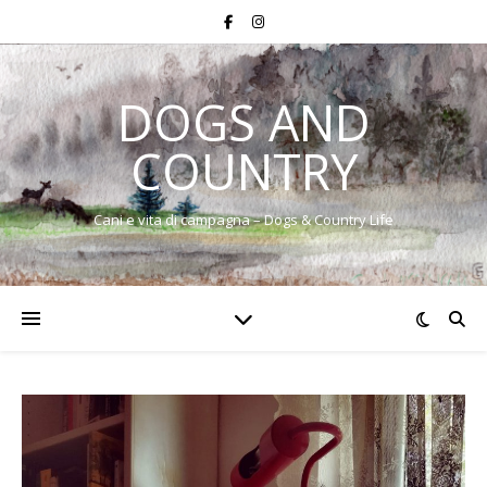
DOGS AND
COUNTRY
Cani e vita di campagna – Dogs & Country Life