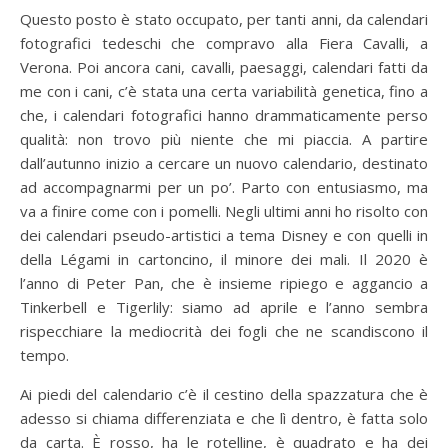
Questo posto è stato occupato, per tanti anni, da calendari
fotografici tedeschi che compravo alla Fiera Cavalli, a
Verona. Poi ancora cani, cavalli, paesaggi, calendari fatti da
me con i cani, c’è stata una certa variabilità genetica, fino a
che, i calendari fotografici hanno drammaticamente perso
qualità: non trovo più niente che mi piaccia. A partire
dall’autunno inizio a cercare un nuovo calendario, destinato
ad accompagnarmi per un po’. Parto con entusiasmo, ma
va a finire come con i pomelli. Negli ultimi anni ho risolto con
dei calendari pseudo-artistici a tema Disney e con quelli in
della Légami in cartoncino, il minore dei mali. Il 2020 è
l’anno di Peter Pan, che è insieme ripiego e aggancio a
Tinkerbell e Tigerlily: siamo ad aprile e l’anno sembra
rispecchiare la mediocrità dei fogli che ne scandiscono il
tempo.
Ai piedi del calendario c’è il cestino della spazzatura che è
adesso si chiama differenziata e che lì dentro, è fatta solo
da carta. È rosso, ha le rotelline, è quadrato e ha dei