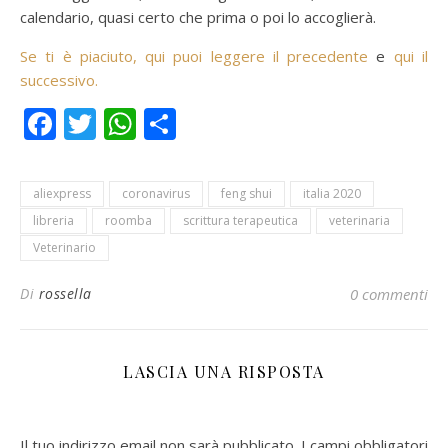
calendario, quasi certo che prima o poi lo accoglierà.
Se ti è piaciuto, qui puoi leggere il precedente
e
qui il
successivo.
Facebook
Twitter
WhatsApp
Condividi
aliexpress
coronavirus
feng shui
italia 2020
libreria
roomba
scrittura terapeutica
veterinaria
Veterinario
Di
rossella
0 commenti
LASCIA UNA RISPOSTA
Il tuo indirizzo email non sarà pubblicato.
I campi obbligatori