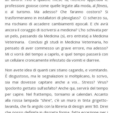
professioni gioiose come quelle legate alla moda, al
fitness
,
o al turismo. Ma adesso? Che faranno costoro? Si
trasformeranno in installatori di plexiglass? Ci scherzo su,
ma rischiano di accadere cambiamenti epocali. E chi avrà
ancora il coraggio di iscriversi a medicina? L’ho schivata per
un pelo, passando da Medicina (sì, ero entrata) a Medicina
Veterinaria. Conclusi gli studi in Medicina Veterinaria, ho
pensato di aver commesso un grave errore, ma adesso?
Mi ci vorrà del tempo a capirlo, e quel tempo passerà con
un cellulare cronicamente infestato da vomiti e diarree.
Non avete idea di quanti cani stiano cagando, e vomitando.
È disgustoso, ma le segnalazioni si moltiplicano, lo scrivo,
sia mai dovesse capitare anche a voi… Stress? Virus?
Ipoclorito gettato sull’asfalto? Anche qui, servirà del tempo
per capire. Nel frattempo, torniamo ai calendari. Accanto
alla rossa lampada “shire”, c’è un muro in tinta grigetto-
lavanda, che fa angolo con la libreria di design anni ’80. Direi
che posso definirla in discreta forma, fatta eccezione per i