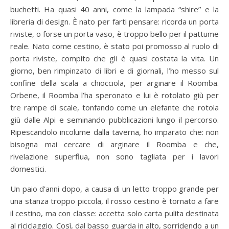
buchetti. Ha quasi 40 anni, come la lampada “shire” e la
libreria di design. È nato per farti pensare: ricorda un porta
riviste, o forse un porta vaso, è troppo bello per il pattume
reale. Nato come cestino, è stato poi promosso al ruolo di
porta riviste, compito che gli è quasi costata la vita. Un
giorno, ben rimpinzato di libri e di giornali, l’ho messo sul
confine della scala a chiocciola, per arginare il Roomba.
Orbene, il Roomba l’ha speronato e lui è rotolato giù per
tre rampe di scale, tonfando come un elefante che rotola
giù dalle Alpi e seminando pubblicazioni lungo il percorso.
Ripescandolo incolume dalla taverna, ho imparato che: non
bisogna mai cercare di arginare il Roomba e che,
rivelazione superflua, non sono tagliata per i lavori
domestici.
Un paio d’anni dopo, a causa di un letto troppo grande per
una stanza troppo piccola, il rosso cestino è tornato a fare
il cestino, ma con classe: accetta solo carta pulita destinata
al riciclaggio. Così, dal basso guarda in alto, sorridendo a un