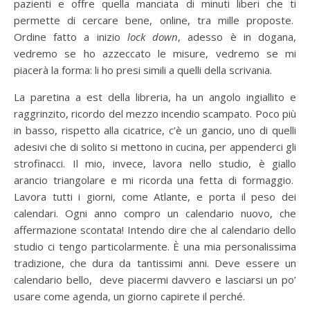
pazienti e offre quella manciata di minuti liberi che ti
permette di cercare bene, online, tra mille proposte.
Ordine fatto a inizio
lock down
, adesso è in dogana,
vedremo se ho azzeccato le misure, vedremo se mi
piacerà la forma: li ho presi simili a quelli della scrivania.
La paretina a est della libreria, ha un angolo ingiallito e
raggrinzito, ricordo del mezzo incendio scampato. Poco più
in basso, rispetto alla cicatrice, c’è un gancio, uno di quelli
adesivi che di solito si mettono in cucina, per appenderci gli
strofinacci. Il mio, invece, lavora nello studio, è giallo
arancio triangolare e mi ricorda una fetta di formaggio.
Lavora tutti i giorni, come Atlante, e porta il peso dei
calendari. Ogni anno compro un calendario nuovo, che
affermazione scontata! Intendo dire che al calendario dello
studio ci tengo particolarmente. È una mia personalissima
tradizione, che dura da tantissimi anni. Deve essere un
calendario bello, deve piacermi davvero e lasciarsi un po’
usare come agenda, un giorno capirete il perché.