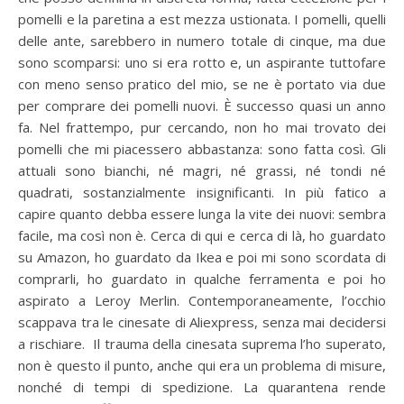
pomelli e la paretina a est mezza ustionata. I pomelli, quelli
delle ante, sarebbero in numero totale di cinque, ma due
sono scomparsi: uno si era rotto e, un aspirante tuttofare
con meno senso pratico del mio, se ne è portato via due
per comprare dei pomelli nuovi. È successo quasi un anno
fa. Nel frattempo, pur cercando, non ho mai trovato dei
pomelli che mi piacessero abbastanza: sono fatta così. Gli
attuali sono bianchi, né magri, né grassi, né tondi né
quadrati, sostanzialmente insignificanti. In più fatico a
capire quanto debba essere lunga la vite dei nuovi: sembra
facile, ma così non è. Cerca di qui e cerca di là, ho guardato
su Amazon, ho guardato da Ikea e poi mi sono scordata di
comprarli, ho guardato in qualche ferramenta e poi ho
aspirato a Leroy Merlin. Contemporaneamente, l’occhio
scappava tra le cinesate di Aliexpress, senza mai decidersi
a rischiare. Il trauma della cinesata suprema l’ho superato,
non è questo il punto, anche qui era un problema di misure,
nonché di tempi di spedizione. La quarantena rende