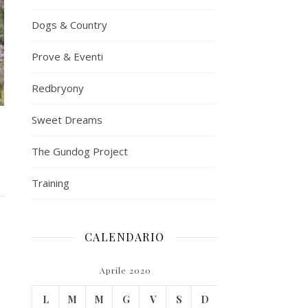
Dogs & Country
Prove & Eventi
Redbryony
Sweet Dreams
The Gundog Project
Training
CALENDARIO
Aprile 2020
L
M
M
G
V
S
D