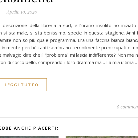
Aprile 19, 2020
escrizione della libreria a sud, è l’orario insolito ho iniziato
n si sta male, si sta benissimo, specie in questa stagione. Anni 
amite non so più quale programma. Era una faccina bianca-bianc
rnata in mente perché tanti sembrano terribilmente preoccupati di n
è malvagio dire che il “problema” mi lascia indifferente? Non me 
ditori di cocco bello, comprendo il loro dramma ma… La mia ultima…
LEGGI TUTTO
0 commen
EBBE ANCHE PIACERTI: