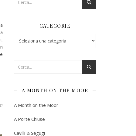
 a
CATEGORIE
fa
Categorie
a,
on
ne
A MONTH ON THE MOOR
A Month on the Moor
ti
A Porte Chiuse
Cavilli & Segugi