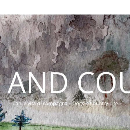
 AND CO
Cani e vita di campagna – Dogs & Country Life