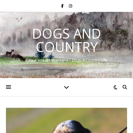
DOGS AND
COUNTRY
Cani e vita di campagna – Dogs & Country Life