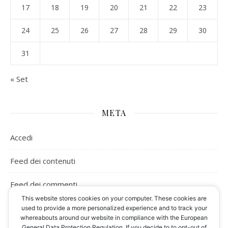
17
18
19
20
21
22
23
24
25
26
27
28
29
30
31
« Set
META
Accedi
Feed dei contenuti
Feed dei commenti
This website stores cookies on your computer. These cookies are
WordPress.org
used to provide a more personalized experience and to track your
whereabouts around our website in compliance with the European
General Data Protection Regulation. If you decide to to opt-out of