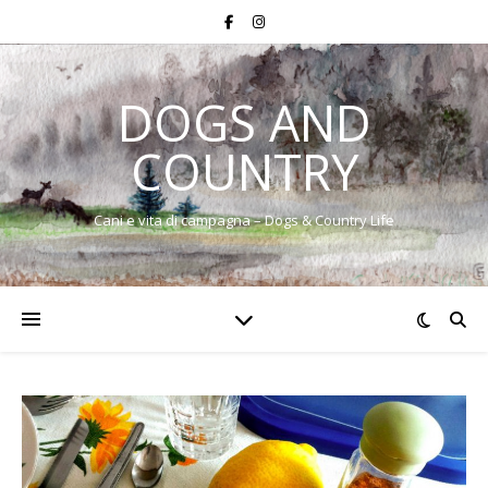
DOGS AND
COUNTRY
Cani e vita di campagna – Dogs & Country Life